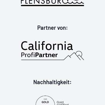
California Profi
Partner von
:
Goldzertifizier
Nachhaltigkeit
: