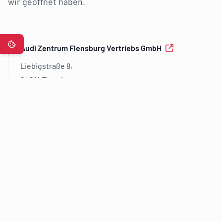
wir geöffnet haben.
Audi Zentrum Flensburg Vertriebs GmbH
Liebigstraße 8,
24941 Flensburg
Autozentrum Nord GmbH
Liebigstraße 10,
24941 Flensburg
Autozentrum Nord GmbH SEAT & CUPRA
Liebigstraße 3,
24941 Flensburg