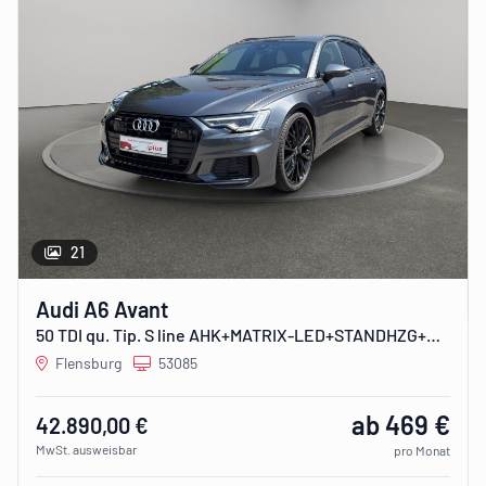
21
Audi A6 Avant
50 TDI qu. Tip. S line AHK+MATRIX-LED+STANDHZG+B&O
Flensburg
53085
ab 469 €
42.890,00 €
MwSt. ausweisbar
pro Monat