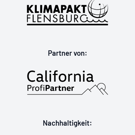
California Profi
Partner von
:
Goldzertifizier
Nachhaltigkeit
: