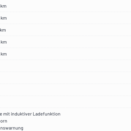
 km
 km
 km
 km
 km
e mit induktiver Ladefunktion
vorn
enswarnung