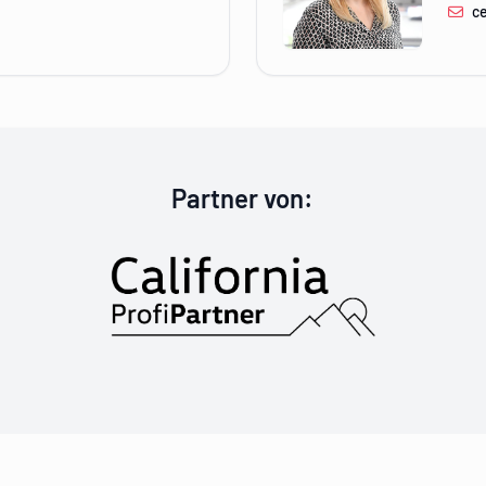
c
nsburg
California Profi
Partner von
: