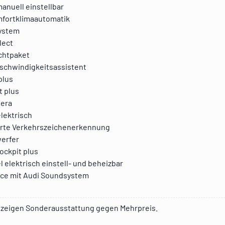
anuell einstellbar
fortklimaautomatik
ystem
lect
chtpaket
schwindigkeitsassistent
plus
t plus
era
lektrisch
rte Verkehrszeichenerkennung
erfer
cockpit plus
 elektrisch einstell- und beheizbar
nce mit Audi Soundsystem
zeigen Sonderausstattung gegen Mehrpreis.