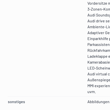
Vordersitze m
3-Zonen-Kom
Audi Sounds
Audi drive se
Ambiente-Li
Adaptiver Ge
Einparkhilfe 
Parkassisten
Rückfahrkam
Ladeklappe e
Kamerabasie
LED-Scheinw
Audi virtual 
Außenspiegel
MMI experie
uvm.
sonstiges
Abbildungen 