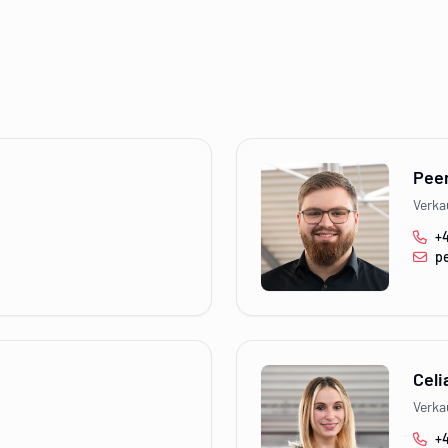
Peer
Verka
+4
p
Celi
Verka
+4