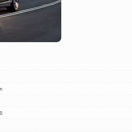
on
PS