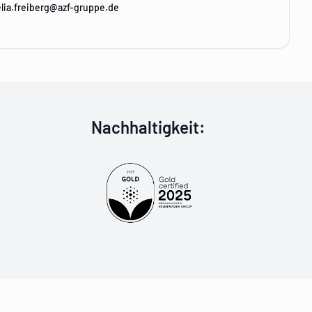
elia.freiberg@azf-gruppe.de
partner
Goldzertifiziert
Nachhaltigkeit
: