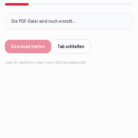
Die PDF-Datei wird noch erstellt…
Download starten
Tab schließen
Task-ID: a8e97c4e-02ab-4bb7-92f3-af4e95ebc065